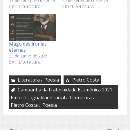
13 de setembro de 2023
20 de setembro de 2023
Em "Literatura"
Em "Literatura"
Mago das ironias
eternas
23 de junho de 2026
Em "Literatura"
,
Literatura
Poesia
Pietro Costa
,
Campanha da Fraternidade Ecumênica 2021
,
,
,
Emoriô
igualdade racial
Literatura
,
Pietro Costa
Poesia