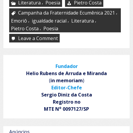
,
Literatura
Poesia
Pietro Costa
,
Campanha da Fraternidade Ecumênica 2021
,
,
,
Emoriô
igualdade racial
Literatura
,
Pietro Costa
Poesia
Leave a Comment
on
EMORIÔ
Fundador
Helio Rubens de Arruda e Miranda
(
in memoriam
)
Editor-Chefe
Sergio Diniz da Costa
Registro no
o
MTE N
0097127/SP
Anúncios