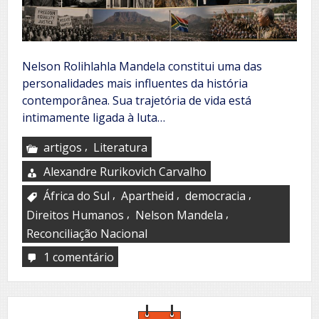
Nelson Rolihlahla Mandela constitui uma das
personalidades mais influentes da história
contemporânea. Sua trajetória de vida está
intimamente ligada à luta…
,
artigos
Literatura
Alexandre Rurikovich Carvalho
,
,
,
África do Sul
Apartheid
democracia
,
,
Direitos Humanos
Nelson Mandela
Reconciliação Nacional
1 comentário
em
Nelson
Mandela