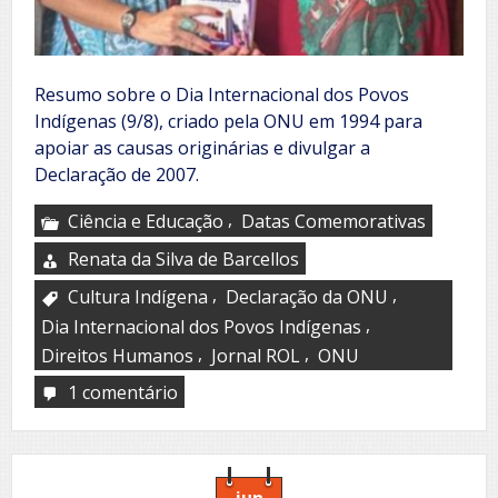
Resumo sobre o Dia Internacional dos Povos
Indígenas (9/8), criado pela ONU em 1994 para
apoiar as causas originárias e divulgar a
Declaração de 2007.
,
Ciência e Educação
Datas Comemorativas
Renata da Silva de Barcellos
,
,
Cultura Indígena
Declaração da ONU
,
Dia Internacional dos Povos Indígenas
,
,
Direitos Humanos
Jornal ROL
ONU
1 comentário
em
Dia
Internacional
dos
Povos
Indígenas
jun