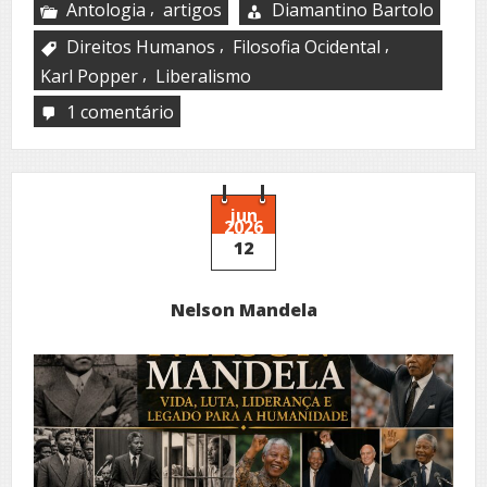
,
Antologia
artigos
Diamantino Bartolo
,
,
Direitos Humanos
Filosofia Ocidental
,
Karl Popper
Liberalismo
1 comentário
em
A
civilização
ocidental
jun
2026
12
Nelson Mandela