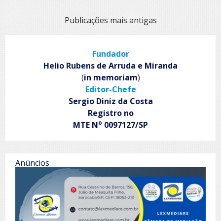
brasileiro
Navegação
Publicações mais antigas
por
posts
Fundador
Helio Rubens de Arruda e Miranda
(
in memoriam
)
Editor-Chefe
Sergio Diniz da Costa
Registro no
o
MTE N
0097127/SP
Anúncios