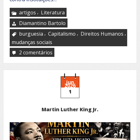
,
artigos
Literatura
Diamantino Bartolo
,
,
,
burguesia
Capitalismo
Direitos Humanos
mudanças sociais
2 comentários
em
Não
há
sistemas
perfeitos
para
jun
2026
reger
1
a
humanidade
Martin Luther King Jr.