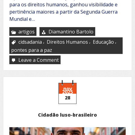
para os direitos humanos, ganhou visibilidade e
pertinência maiores a partir da Segunda Guerra
Mundial e…
artigos
Diamantino Bartolo
,
,
,
cidsadania
Direitos Humanos
Educação
pontes para a paz
Leave a Comment
on
Direitos
humanos,
enquanto
pontes
para
nov
2025
a
28
paz
Cidadão luso-brasileiro