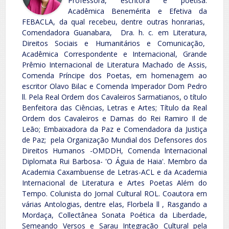
Professora, escritora e poetisa.
Acadêmica Benemérita e Efetiva da
FEBACLA, da qual recebeu, dentre outras honrarias,
Comendadora Guanabara, Dra. h. c. em Literatura,
Direitos Sociais e Humanitários e Comunicação,
Acadêmica Correspondente e Internacional, Grande
Prêmio Internacional de Literatura Machado de Assis,
Comenda Príncipe dos Poetas, em homenagem ao
escritor Olavo Bilac e Comenda Imperador Dom Pedro
ll. Pela Real Ordem dos Cavaleiros Sarmatianos, o título
Benfeitora das Ciências, Letras e Artes; Título da Real
Ordem dos Cavaleiros e Damas do Rei Ramiro Il de
Leão; Embaixadora da Paz e Comendadora da Justiça
de Paz; pela Organização Mundial dos Defensores dos
Direitos Humanos -OMDDH, Comenda lnternacional
Diplomata Rui Barbosa- 'O Águia de Haia'. Membro da
Academia Caxambuense de Letras-ACL e da Academia
Internacional de Literatura e Artes Poetas Além do
Tempo. Colunista do Jornal Cultural ROL. Coautora em
várias Antologias, dentre elas, Florbela ll , Rasgando a
Mordaça, Collectânea Sonata Poética da Liberdade,
Semeando Versos e Sarau Integração Cultural pela