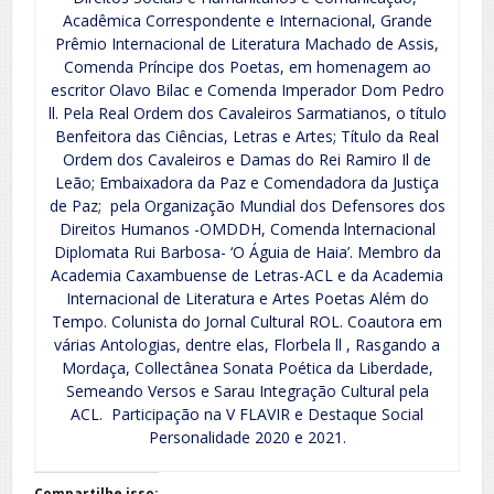
Acadêmica Correspondente e Internacional, Grande
Prêmio Internacional de Literatura Machado de Assis,
Comenda Príncipe dos Poetas, em homenagem ao
escritor Olavo Bilac e Comenda Imperador Dom Pedro
ll. Pela Real Ordem dos Cavaleiros Sarmatianos, o título
Benfeitora das Ciências, Letras e Artes; Título da Real
Ordem dos Cavaleiros e Damas do Rei Ramiro Il de
Leão; Embaixadora da Paz e Comendadora da Justiça
de Paz; pela Organização Mundial dos Defensores dos
Direitos Humanos -OMDDH, Comenda lnternacional
Diplomata Rui Barbosa- ‘O Águia de Haia’. Membro da
Academia Caxambuense de Letras-ACL e da Academia
Internacional de Literatura e Artes Poetas Além do
Tempo. Colunista do Jornal Cultural ROL. Coautora em
várias Antologias, dentre elas, Florbela ll , Rasgando a
Mordaça, Collectânea Sonata Poética da Liberdade,
Semeando Versos e Sarau Integração Cultural pela
ACL. Participação na V FLAVIR e Destaque Social
Personalidade 2020 e 2021.
Compartilhe isso: