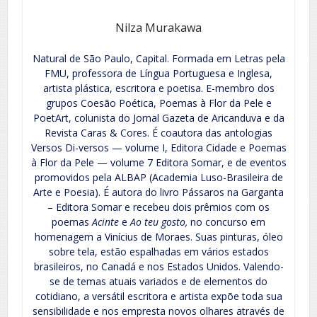
Nilza Murakawa
Natural de São Paulo, Capital. Formada em Letras pela
FMU, professora de Língua Portuguesa e Inglesa,
artista plástica, escritora e poetisa. E-membro dos
grupos Coesão Poética, Poemas à Flor da Pele e
PoetArt, colunista do Jornal Gazeta de Aricanduva e da
Revista Caras & Cores. É coautora das antologias
Versos Di-versos — volume I, Editora Cidade e Poemas
à Flor da Pele — volume 7 Editora Somar, e de eventos
promovidos pela ALBAP (Academia Luso-Brasileira de
Arte e Poesia). É autora do livro Pássaros na Garganta
– Editora Somar e recebeu dois prêmios com os
poemas
Acinte
e
Ao teu gosto,
no concurso em
homenagem a Vinícius de Moraes. Suas pinturas, óleo
sobre tela, estão espalhadas em vários estados
brasileiros, no Canadá e nos Estados Unidos. Valendo-
se de temas atuais variados e de elementos do
cotidiano, a versátil escritora e artista expõe toda sua
sensibilidade e nos empresta novos olhares através de