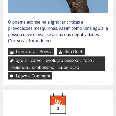
O poema aconselha a ignorar críticas e
provocações mesquinhas. Assim como uma águia, a
pessoa deve elevar-se acima das negatividades
(“corvos”), focando no…
,
Literatura
Poesia
Rita Odeh
,
,
,
,
águia
corvo
evolução pessoal
foco
,
,
resiiência
simbolismo
Superação
Leave a Comment
on
Fora
do
alcance
dos
corvos
fev
2025
3