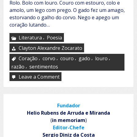
Rolo. Bolo com louro. Couro com estouro, colo e
amolo, um lego com prego. O gado fez um amago,
estorvando o galho do corvo. Nego e apego um
coração lutando…
,
Literatura
Poesia
Clayton Alexandre Zocarato
,
,
,
,
,
Coração
corvo
couro
gado
louro
,
razão
sentimentos
Leave a Comment
on
Rolo
Fundador
Helio Rubens de Arruda e Miranda
(
in memoriam
)
Editor-Chefe
Sergio Diniz da Costa