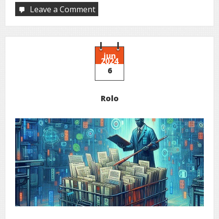
Leave a Comment
on
Fragmentos
parasitoides
jun
2024
6
Rolo