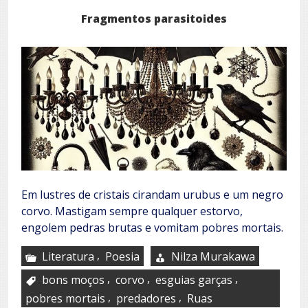
Fragmentos parasitoides
Em lustres de cristais cirandam urubus e um negro
corvo. Mastigam sempre qualquer estorvo,
engolem pedras brutas e vomitam pobres mortais.
,
Literatura
Poesia
Nilza Murakawa
,
,
,
bons moços
corvo
esguias garças
,
,
pobres mortais
predadores
Ruas