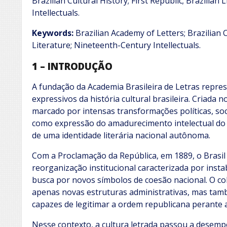
Brazilian Cultural History; First Republic; Brazilian
Intellectuals.
Keywords:
Brazilian Academy of Letters; Brazilian Cu
Literature; Nineteenth-Century Intellectuals.
1 – INTRODUÇÃO
A fundação da Academia Brasileira de Letras repr
expressivos da história cultural brasileira. Criada 
marcado por intensas transformações políticas, soci
como expressão do amadurecimento intelectual do 
de uma identidade literária nacional autônoma.
Com a Proclamação da República, em 1889, o Brasi
reorganização institucional caracterizada por instabi
busca por novos símbolos de coesão nacional. O c
apenas novas estruturas administrativas, mas ta
capazes de legitimar a ordem republicana perante 
Nesse contexto, a cultura letrada passou a desempe