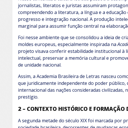
jornalistas, literatos e juristas assumiram protago
compreendendo a literatura, a língua e a educação 
progresso e integração nacional. A produção intelec
marginal para assumir função central na elaboraçã
Foi nesse ambiente que se consolidou a ideia de cr
moldes europeus, especialmente inspirada na
Acad
projeto visava conferir estabilidade institucional à 
intelectual, preservar a memória cultural e promo
de unidade nacional.
Assim, a Academia Brasileira de Letras nasceu como
que juridicamente independente do poder público, de
internacional das nações consideradas civilizadas, 
prestígio.
2 – CONTEXTO HISTÓRICO E FORMAÇÃO
A segunda metade do século XIX foi marcada por p
sociedade brasileira, decorrentes de mudanças econô