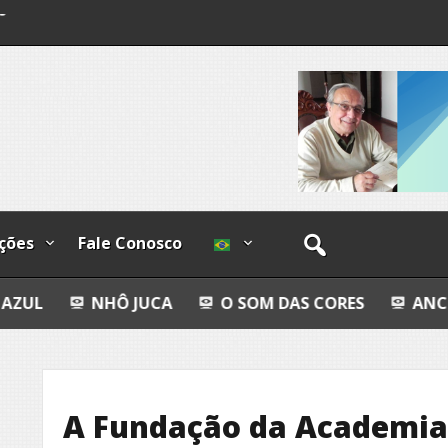
o
os
ções
Fale Conosco
UCA
O SOM DAS CORES
ANCESTRALIDADE E I
A Fundação da Academia 