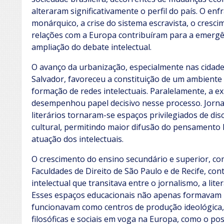
alteraram significativamente o perfil do país. O e
monárquico, a crise do sistema escravista, o cresci
relações com a Europa contribuíram para a emergên
ampliação do debate intelectual.
O avanço da urbanização, especialmente nas cidades
Salvador, favoreceu a constituição de um ambiente p
formação de redes intelectuais. Paralelamente, a 
desempenhou papel decisivo nesse processo. Jornais
literários tornaram-se espaços privilegiados de disc
cultural, permitindo maior difusão do pensamento 
atuação dos intelectuais.
O crescimento do ensino secundário e superior, co
Faculdades de Direito de São Paulo e de Recife, con
intelectual que transitava entre o jornalismo, a liter
Esses espaços educacionais não apenas formavam p
funcionavam como centros de produção ideológica, o
filosóficas e sociais em voga na Europa, como o pos