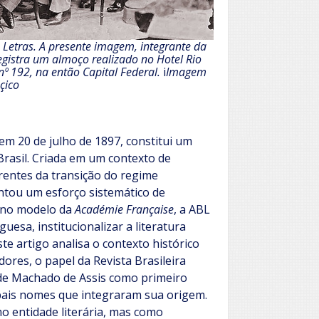
 Letras. A presente imagem, integrante da
egistra um almoço realizado no Hotel Rio
º 192, na então Capital Federal.
i
Imagem
çico
em 20 de julho de 1897, constitui um
Brasil. Criada em um contexto de
rentes da transição do regime
entou um esforço sistemático de
a no modelo da
Académie Française
, a ABL
uesa, institucionalizar a literatura
ste artigo analisa o contexto histórico
ores, o papel da Revista Brasileira
o de Machado de Assis como primeiro
ipais nomes que integraram sua origem.
 entidade literária, mas como