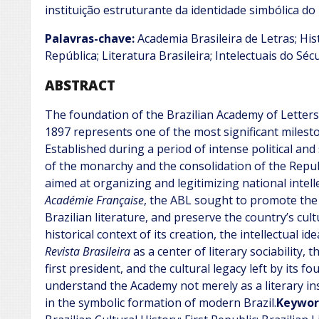
instituição estruturante da identidade simbólica do
Palavras-chave:
Academia Brasileira de Letras; Hist
República; Literatura Brasileira; Intelectuais do Sécu
ABSTRACT
The foundation of the Brazilian Academy of Letters
1897 represents one of the most significant mileston
Established during a period of intense political and
of the monarchy and the consolidation of the Republ
aimed at organizing and legitimizing national intelle
Académie Française
, the ABL sought to promote the
Brazilian literature, and preserve the country’s cul
historical context of its creation, the intellectual id
Revista Brasileira
as a center of literary sociability, 
first president, and the cultural legacy left by its
understand the Academy not merely as a literary in
in the symbolic formation of modern Brazil.
Keywor