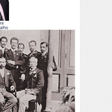
re
valho