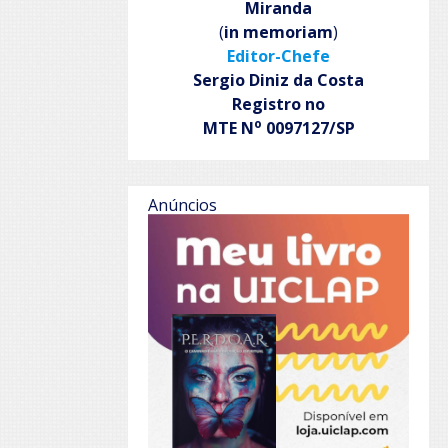
Miranda
(
in memoriam
)
Editor-Chefe
Sergio Diniz da Costa
Registro no
o
MTE N
0097127/SP
Anúncios