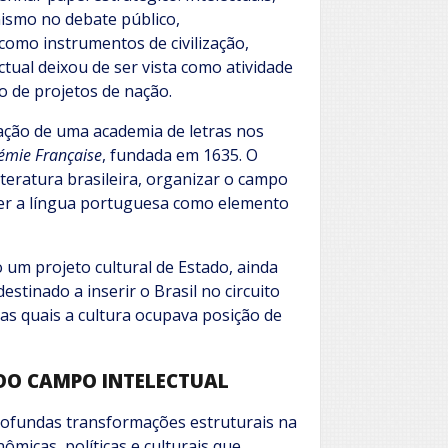
nismo no debate público,
como instrumentos de civilização,
tual deixou de ser vista como atividade
o de projetos de nação.
iação de uma academia de letras nos
émie Française
, fundada em 1635. O
literatura brasileira, organizar o campo
ver a língua portuguesa como elemento
 um projeto cultural de Estado, ainda
stinado a inserir o Brasil no circuito
nas quais a cultura ocupava posição de
 DO CAMPO INTELECTUAL
rofundas transformações estruturais na
micas, políticas e culturais que