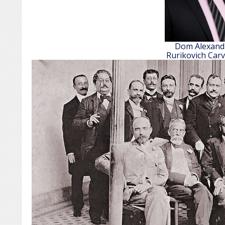
Dom Alexand
Rurikovich Car