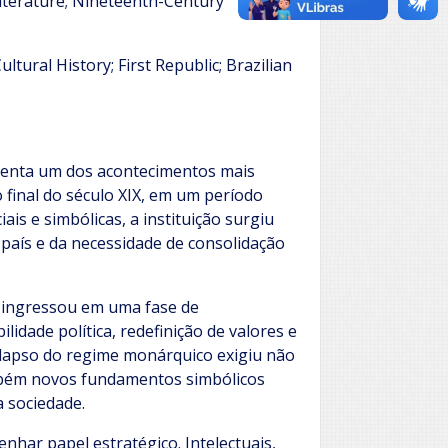
 Literature; Nineteenth-Century
ltural History; First Republic; Brazilian
esenta um dos acontecimentos mais
no final do século XIX, em um período
ais e simbólicas, a instituição surgiu
país e da necessidade de consolidação
l ingressou em uma fase de
lidade política, redefinição de valores e
olapso do regime monárquico exigiu não
mbém novos fundamentos simbólicos
a sociedade.
nhar papel estratégico. Intelectuais,