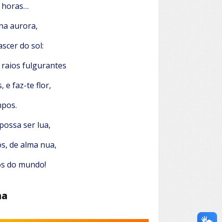
s horas…
na aurora,
scer do sol:
 raios fulgurantes
e faz-te flor,
pos.
possa ser lua,
s, de alma nua,
os do mundo!
ha