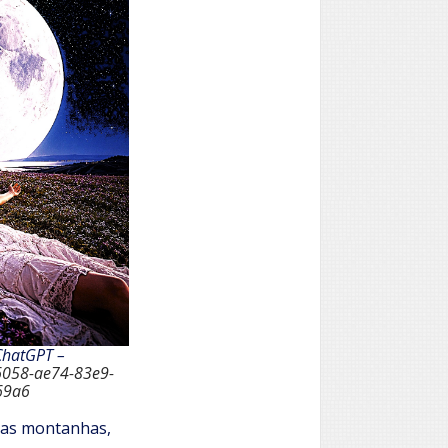
ChatGPT –
6058-ae74-83e9-
69a6
 as montanhas,