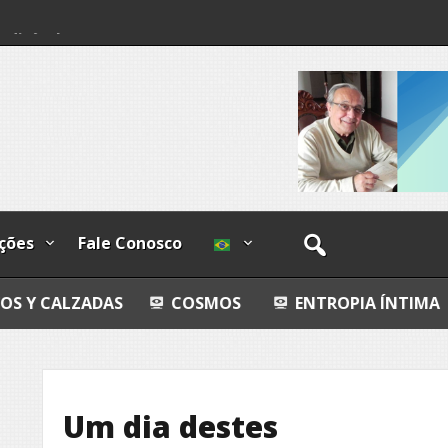
ndizível
I
lzadas
ções
Fale Conosco
DAS
COSMOS
ENTROPIA ÍNTIMA
AVALIAÇ
Um dia destes