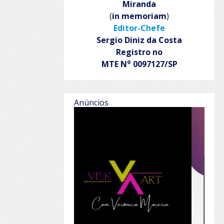
Miranda
(
in memoriam
)
Editor-Chefe
Sergio Diniz da Costa
Registro no
o
MTE N
0097127/SP
Anúncios