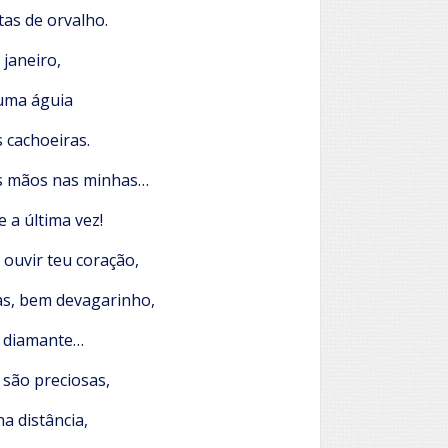
tas de orvalho.
janeiro,
 uma águia
 cachoeiras.
as mãos nas minhas…
 a última vez!
a ouvir teu coração,
as, bem devagarinho,
 diamante…
 são preciosas,
a distância,