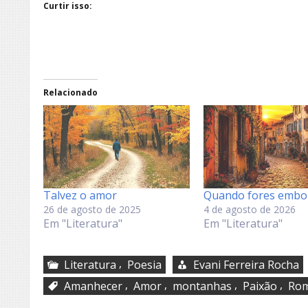
Curtir isso:
Relacionado
Talvez o amor
Quando fores embo
26 de agosto de 2025
4 de agosto de 2026
Em "Literatura"
Em "Literatura"
,
Literatura
Poesia
Evani Ferreira Rocha
,
,
,
,
Amanhecer
Amor
montanhas
Paixão
Ro