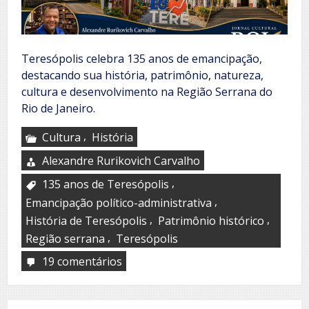
Teresópolis celebra 135 anos de emancipação,
destacando sua história, patrimônio, natureza,
cultura e desenvolvimento na Região Serrana do
Rio de Janeiro.
,
Cultura
História
Alexandre Rurikovich Carvalho
,
135 anos de Teresópolis
,
Emancipação político-administrativa
,
,
História de Teresópolis
Patrimônio histórico
,
Região serrana
Teresópolis
19 comentários
em
Teresópolis
celebra
135