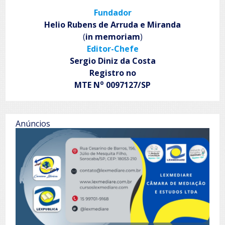
anos
Fundador
de
emancipação
Helio Rubens de Arruda e Miranda
(
in memoriam
)
Editor-Chefe
Sergio Diniz da Costa
Registro no
o
MTE N
0097127/SP
Anúncios