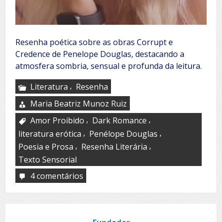
Resenha poética sobre as obras Corrupt e
Credence de Penelope Douglas, destacando a
atmosfera sombria, sensual e profunda da leitura.
,
Literatura
Resenha
Maria Beatriz Munoz Ruiz
,
,
Amor Proibido
Dark Romance
,
,
literatura erótica
Penélope Douglas
,
,
Poesia e Prosa
Resenha Literária
Texto Sensorial
4 comentários
em
Sexo,
amor
y
otras