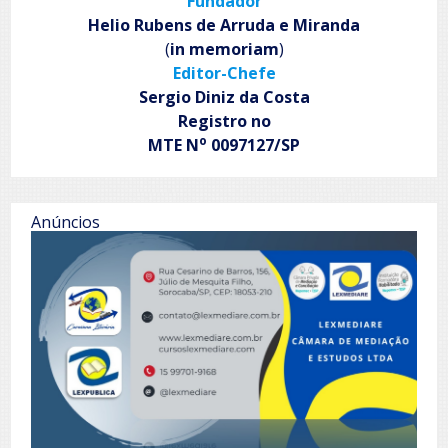
Fundador
sombras
Helio Rubens de Arruda e Miranda
(
in memoriam
)
Editor-Chefe
Sergio Diniz da Costa
Registro no
o
MTE N
0097127/SP
Anúncios