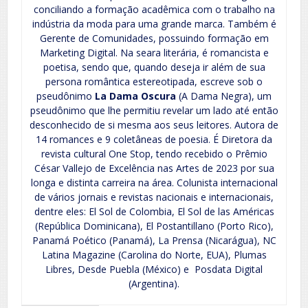
conciliando a formação acadêmica com o trabalho na
indústria da moda para uma grande marca. Também é
Gerente de Comunidades, possuindo formação em
Marketing Digital. Na seara literária, é romancista e
poetisa, sendo que, quando deseja ir além de sua
persona romântica estereotipada, escreve sob o
pseudônimo
La Dama Oscura
(A Dama Negra), um
pseudônimo que lhe permitiu revelar um lado até então
desconhecido de si mesma aos seus leitores. Autora de
14 romances e 9 coletâneas de poesia. É Diretora da
revista cultural One Stop, tendo recebido o Prêmio
César Vallejo de Excelência nas Artes de 2023 por sua
longa e distinta carreira na área. Colunista internacional
de vários jornais e revistas nacionais e internacionais,
dentre eles: El Sol de Colombia, El Sol de las Américas
(República Dominicana), El Postantillano (Porto Rico),
Panamá Poético (Panamá), La Prensa (Nicarágua), NC
Latina Magazine (Carolina do Norte, EUA), Plumas
Libres, Desde Puebla (México) e Posdata Digital
(Argentina).