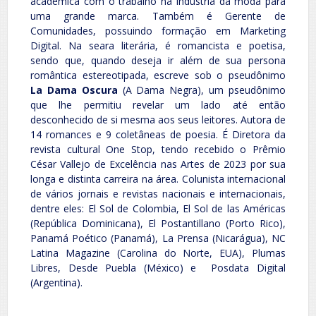
acadêmica com o trabalho na indústria da moda para
uma grande marca. Também é Gerente de
Comunidades, possuindo formação em Marketing
Digital. Na seara literária, é romancista e poetisa,
sendo que, quando deseja ir além de sua persona
romântica estereotipada, escreve sob o pseudônimo
La Dama Oscura
(A Dama Negra), um pseudônimo
que lhe permitiu revelar um lado até então
desconhecido de si mesma aos seus leitores. Autora de
14 romances e 9 coletâneas de poesia. É Diretora da
revista cultural One Stop, tendo recebido o Prêmio
César Vallejo de Excelência nas Artes de 2023 por sua
longa e distinta carreira na área. Colunista internacional
de vários jornais e revistas nacionais e internacionais,
dentre eles: El Sol de Colombia, El Sol de las Américas
(República Dominicana), El Postantillano (Porto Rico),
Panamá Poético (Panamá), La Prensa (Nicarágua), NC
Latina Magazine (Carolina do Norte, EUA), Plumas
Libres, Desde Puebla (México) e Posdata Digital
(Argentina).