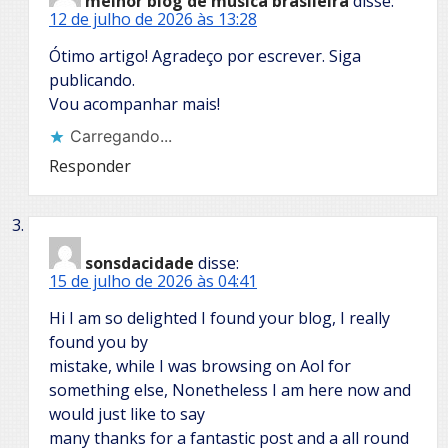
melhor blog de musica brasileira
disse:
12 de julho de 2026 às 13:28
Ótimo artigo! Agradeço por escrever. Siga
publicando.
Vou acompanhar mais!
Carregando...
Responder
sonsdacidade
disse:
15 de julho de 2026 às 04:41
Hi I am so delighted I found your blog, I really
found you by
mistake, while I was browsing on Aol for
something else, Nonetheless I am here now and
would just like to say
many thanks for a fantastic post and a all round