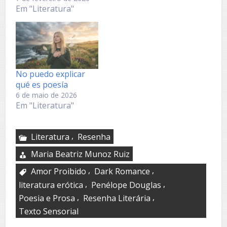
Em "Literatura"
No puedo explicar
qué es poesía
6 de maio de 2026
Em "Literatura"
,
Literatura
Resenha
Maria Beatriz Munoz Ruiz
,
,
Amor Proibido
Dark Romance
,
,
literatura erótica
Penélope Douglas
,
,
Poesia e Prosa
Resenha Literária
Texto Sensorial