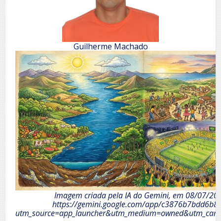
Guilherme Machado
Imagem criada pela IA do Gemini, em 08/07/20
https://gemini.google.com/app/c3876b7bdd6b8
utm_source=app_launcher&utm_medium=owned&utm_camp