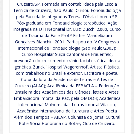
Cruzeiro/SP. Formada em contabilidade pela Escola
Técnica de Cruzeiro, São Paulo. Cursou Fonoaudiologia
pela Faculdade Integradas Teresa D’Ávila-Lorena SP.
Pós-graduada em Fonoaudiologia terapêutica. Ação
Integrada na UTI Neonatal Dr. Luizi Zucchi 2.000, Curso
de Trauma da Face Prof.ª Esther Mandelbaum
Gonçalves Bianchini 2001. Participou do IV Congresso
Internacional de Fonoaudiologia (São Paulo/2003);
Curso Hospitalar Suíça Cantonal de Frauenfeld,
prevenção do crescimento crânio facial estética ideal a
genética. Zurick ‘Hospital Wagerenhof’. Artista Plástica,
com trabalhos no Brasil e exterior. Escritora e poeta.
Cofundadora da Academia de Letras e Artes de
Cruzeiro (ALAC); Acadêmica da FEBACLA – Federação
Brasileira dos Acadêmicos das Ciências, letras e Artes;
Embaixadora Imortal da Paz, pela OMDDH; Acadêmica
Internacional Mulheres das Letras Imortal Vitalícia;
Acadêmica Internacional de lituratura e Artes Poeta
Além dos Tempos – AILAP. Colunista do Jornal Cultural
Rol e Sócia Honorária do Rotary Club de Cruzeiro.