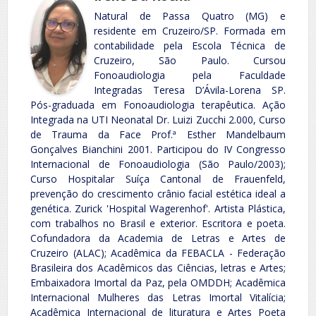
Natural de Passa Quatro (MG) e
residente em Cruzeiro/SP. Formada em
contabilidade pela Escola Técnica de
Cruzeiro, São Paulo. Cursou
Fonoaudiologia pela Faculdade
Integradas Teresa D’Ávila-Lorena SP.
Pós-graduada em Fonoaudiologia terapêutica. Ação
Integrada na UTI Neonatal Dr. Luizi Zucchi 2.000, Curso
de Trauma da Face Prof.ª Esther Mandelbaum
Gonçalves Bianchini 2001. Participou do IV Congresso
Internacional de Fonoaudiologia (São Paulo/2003);
Curso Hospitalar Suíça Cantonal de Frauenfeld,
prevenção do crescimento crânio facial estética ideal a
genética. Zurick 'Hospital Wagerenhof'. Artista Plástica,
com trabalhos no Brasil e exterior. Escritora e poeta.
Cofundadora da Academia de Letras e Artes de
Cruzeiro (ALAC); Acadêmica da FEBACLA - Federação
Brasileira dos Acadêmicos das Ciências, letras e Artes;
Embaixadora Imortal da Paz, pela OMDDH; Acadêmica
Internacional Mulheres das Letras Imortal Vitalícia;
Acadêmica Internacional de lituratura e Artes Poeta