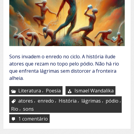
Sons invadem o enredo no ciclo. A história ilude
atores que rezam no topo pelo pódio. Não há rio
que enfrenta lágrimas sem distorcer a fronteira
alheia.
,
Literatura
Poesia
Ismael Wandalika
,
,
,
,
,
atores
enredo
História
lágrimas
pódio
,
Rio
sons
1 comentário
em
Percepção
das