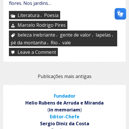
flores. Nos jardins…
,
Literatura
Poesia
Marcelo Rodrigo Pires
,
,
,
beleza inebriante
gente de valor
lapelas
,
,
pé da montanha
Rio
vale
Leave a Comment
on
Venda
nova
do
imigrante…
Navegação
Publicações mais antigas
por
posts
Fundador
Helio Rubens de Arruda e Miranda
(
in memoriam
)
Editor-Chefe
Sergio Diniz da Costa