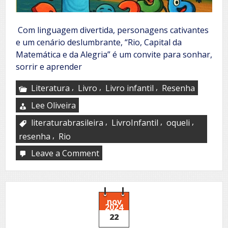
Com linguagem divertida, personagens cativantes
e um cenário deslumbrante, “Rio, Capital da
Matemática e da Alegria” é um convite para sonhar,
sorrir e aprender
,
,
,
Literatura
Livro
Livro infantil
Resenha
Lee Oliveira
,
,
,
literaturabrasileira
LivroInfantil
oqueli
,
resenha
Rio
Leave a Comment
on
Rio,
Capital
da
Matemática
&
nov
2024
da
22
Alegria