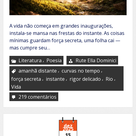
A vida não começa em grandes inaugurações,
instala-se mansa nas frestas do instante. As coisas
mínimas guardam força secreta, uma folha cai —
mas cumpre seu…
,
Literatura
Poesia
Rute Ella Dominici
,
,
amanhã distante
curvas no tempo
,
,
,
,
força secreta
instante
rigor delicado
Rio
Vida
219 comentários
em
Pequenas
permanências
dez
2025
15