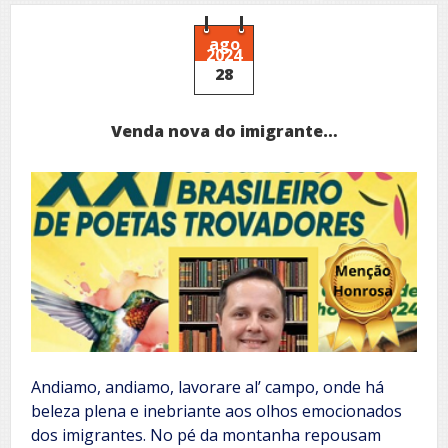
letras
ago
2024
28
Venda nova do imigrante…
Andiamo, andiamo, lavorare al’ campo, onde há
beleza plena e inebriante aos olhos emocionados
dos imigrantes. No pé da montanha repousam