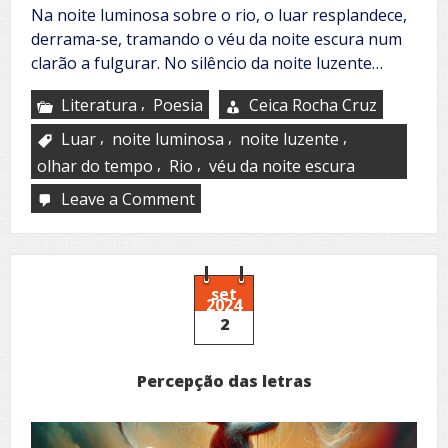
Na noite luminosa sobre o rio, o luar resplandece,
derrama-se, tramando o véu da noite escura num
clarão a fulgurar. No silêncio da noite luzente…
,
Literatura
Poesia
Ceica Rocha Cruz
,
,
,
Luar
noite luminosa
noite luzente
,
,
olhar do tempo
Rio
véu da noite escura
Leave a Comment
on
Amor
ao
luar
set
2024
2
Percepção das letras