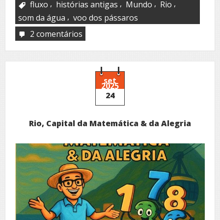
,
,
,
,
fluxo
histórias antigas
Mundo
Rio
,
som da água
voo dos pássaros
2 comentários
em
Meandros
de
rio
set
2025
24
Rio, Capital da Matemática & da Alegria