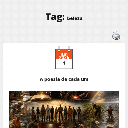
Tag:
beleza
jun
2026
1
A poesia de cada um