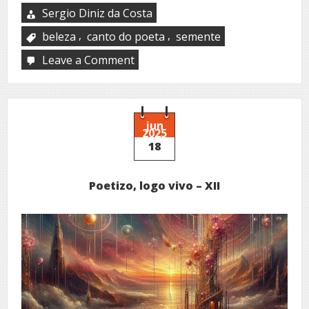
Sergio Diniz da Costa
,
,
beleza
canto do poeta
semente
Leave a Comment
on
Vaticínio
jun
2025
18
Poetizo, logo vivo – XII