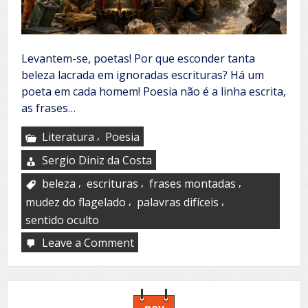
Levantem-se, poetas! Por que esconder tanta
beleza lacrada em ignoradas escrituras? Há um
poeta em cada homem! Poesia não é a linha escrita,
as frases…
,
Literatura
Poesia
Sergio Diniz da Costa
,
,
,
beleza
escrituras
frases montadas
,
,
mudez do flagelado
palavras difíceis
sentido oculto
Leave a Comment
on
A
poesia
de
cada
um
nov