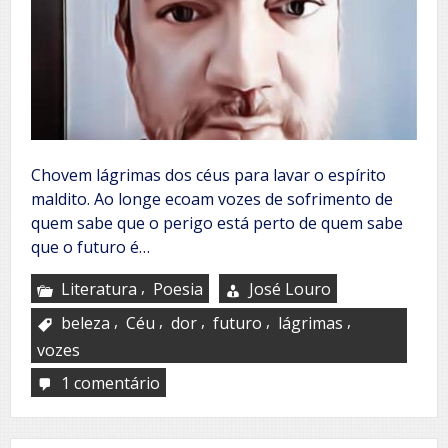
Chovem lágrimas dos céus para lavar o espírito
maldito. Ao longe ecoam vozes de sofrimento de
quem sabe que o perigo está perto de quem sabe
que o futuro é…
,
Literatura
Poesia
José Louro
,
,
,
,
,
beleza
Céu
dor
futuro
lágrimas
vozes
1 comentário
em
Chovem
lágrimas
do