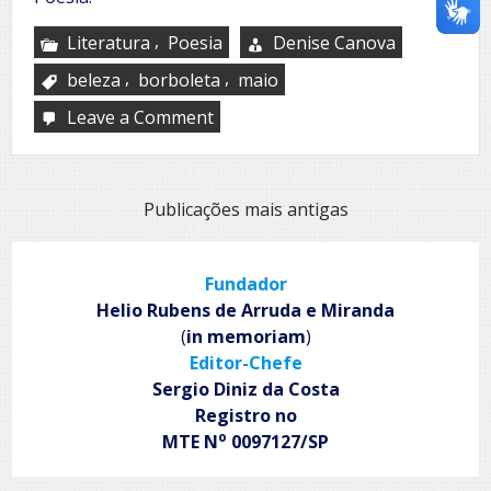
,
Literatura
Poesia
Denise Canova
,
,
beleza
borboleta
maio
Leave a Comment
on
Maio
Navegação
Publicações mais antigas
por
posts
Fundador
Helio Rubens de Arruda e Miranda
(
in memoriam
)
Editor-Chefe
Sergio Diniz da Costa
Registro no
o
MTE N
0097127/SP