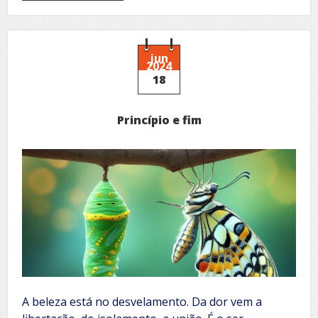
A
moldura
e
a
tela
jun
2024
18
Princípio e fim
A beleza está no desvelamento. Da dor vem a