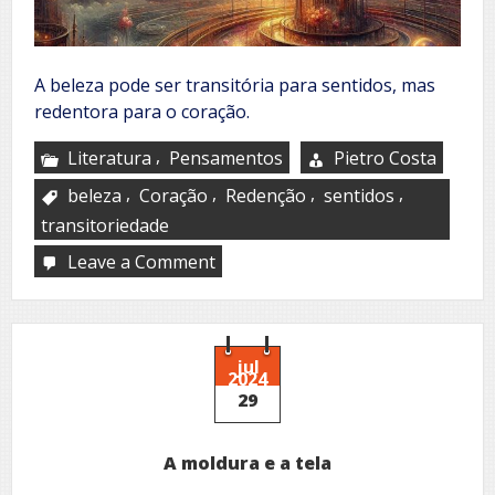
A beleza pode ser transitória para sentidos, mas
redentora para o coração.
,
Literatura
Pensamentos
Pietro Costa
,
,
,
,
beleza
Coração
Redenção
sentidos
transitoriedade
Leave a Comment
on
Poetizo,
logo
vivo
–
XII
jul
2024
29
A moldura e a tela