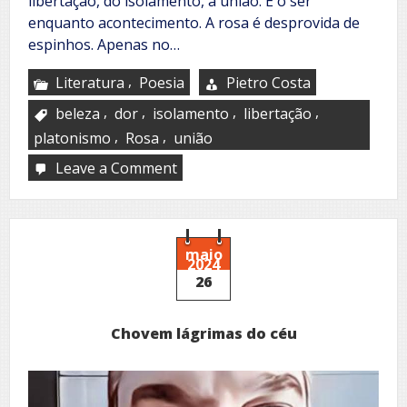
libertação, do isolamento, a união. É o ser
enquanto acontecimento. A rosa é desprovida de
espinhos. Apenas no…
,
Literatura
Poesia
Pietro Costa
,
,
,
,
beleza
dor
isolamento
libertação
,
,
platonismo
Rosa
união
Leave a Comment
on
Princípio
e
fim
maio
2024
26
Chovem lágrimas do céu