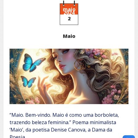
céu
maio
2024
2
Maio
“Maio. Bem-vindo. Maio é como uma borboleta,
trazendo beleza feminina.” Poema minimalista
‘Maio’, da poetisa Denise Canova, a Dama da
Poesia.