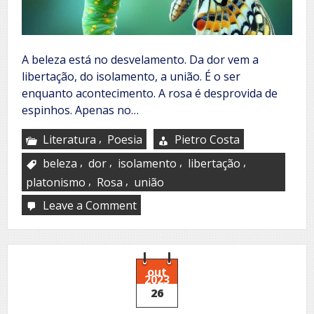
A beleza está no desvelamento. Da dor vem a
libertação, do isolamento, a união. É o ser
enquanto acontecimento. A rosa é desprovida de
espinhos. Apenas no…
,
Literatura
Poesia
Pietro Costa
,
,
,
,
beleza
dor
isolamento
libertação
,
,
platonismo
Rosa
união
Leave a Comment
on
Princípio
e
fim
out
2023
26