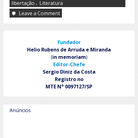
,
libertação
Literatura
Leave a Comment
on
Ler
liberta
(faz
pensar!)
Fundador
Helio Rubens de Arruda e Miranda
(
in memoriam
)
Editor-Chefe
Sergio Diniz da Costa
Registro no
o
MTE N
0097127/SP
Anúncios