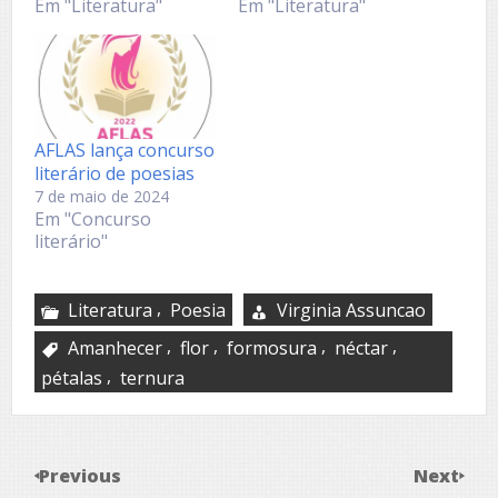
Em "Literatura"
Em "Literatura"
AFLAS lança concurso
literário de poesias
7 de maio de 2024
Em "Concurso
literário"
,
Literatura
Poesia
Virginia Assuncao
,
,
,
,
Amanhecer
flor
formosura
néctar
,
pétalas
ternura
Previous
Next