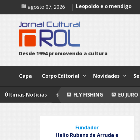
Skip
Epitafio
agosto 07, 2026
to
Leopoldo e o mendigo
content
Dia Internacional dos Pov
Indígenas
D
e
s
d
e
1
9
9
4
p
r
o
m
o
v
e
n
d
o
a
c
u
l
t
u
r
a
Capa
Corpo Editorial
Novidades
Se
-POEMAS
Últimas Notícias
FLY FISHING
EU JURO QUE VI!
EP
Fundador
Helio Rubens de Arruda e