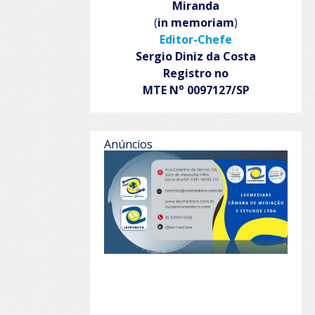
Miranda
(
in memoriam
)
Editor-Chefe
Sergio Diniz da Costa
Registro no
o
MTE N
0097127/SP
Anúncios