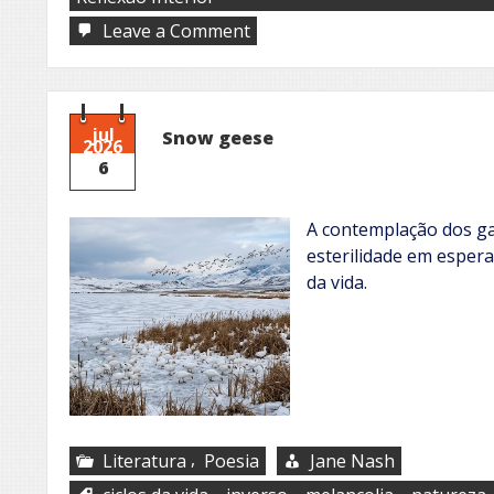
on
Leave a Comment
Entre
o
olhar
e
o
jul
Snow geese
2026
beijo
6
A contemplação dos g
esterilidade em espera
da vida.
,
Literatura
Poesia
Jane Nash
,
,
,