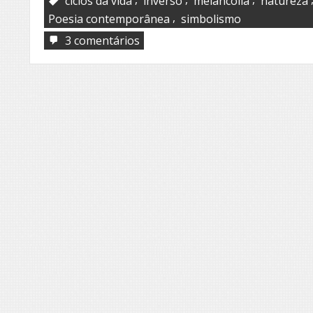
ciclos da vida
inverso
melancolia
natureza
,
Poesia contemporânea
simbolismo
em
3 comentários
Snow
geese