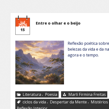
jul
Entre o olhar e o beijo
2026
15
Reflexão poética sobre 
belezas da vida e da 
agora e o tempo.
,
Literatura
Poesia
Marli Firmina Freitas
,
,
ciclos da vida
Despertar da Mente
Mistério
Reflexão Interior