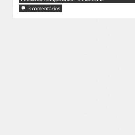
em
3 comentários
Snow
geese