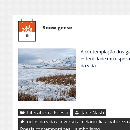
jul
Snow geese
2026
6
A contemplação dos g
esterilidade em espera
da vida.
,
Literatura
Poesia
Jane Nash
,
,
,
ciclos da vida
inverso
melancolia
natureza
,
Poesia contemporânea
simbolismo