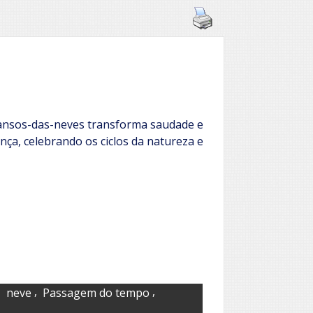
ansos-das-neves transforma saudade e
nça, celebrando os ciclos da natureza e
,
,
,
neve
Passagem do tempo