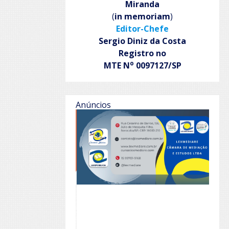
Miranda
(
in memoriam
)
Editor-Chefe
Sergio Diniz da Costa
Registro no
o
MTE N
0097127/SP
Anúncios