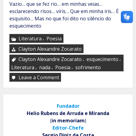
Vazio… que se fez rio… em minhas veias…
esclarecendo risos… viris… Que em minha íris… É
esquisito… Mas no que foi dito no silêncio do
esquecimento
,
Literatura
Poesia
Clayton Alexandre Zocarato
,
,
Clayton Alexandre Zocarato
esquecimento
,
,
,
Literatura
nada
Poesia
sofrimento
Leave a Comment
on
Nada
Fundador
Helio Rubens de Arruda e Miranda
(
in memoriam
)
Editor-Chefe
Sergio Diniz da Costa