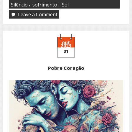
,
,
Silêncio
sofrimento
Sol
Leave a Comment
on
Invadi
o
seu
silêncio
out
2023
21
Pobre Coração