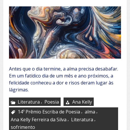
Antes que o dia termine, a alma precisa desabafar.
Em um fatídico dia de um mês e ano próximos, a
felicidade conheceu a dor e risos deram lugar às
lágrimas.
,
Literatura
Poesia
Ana Kelly
,
,
14º Prêmio Escriba de Poesia
alma
,
,
Ana Kelly Ferreira da Silva
Literatura
sofrimento