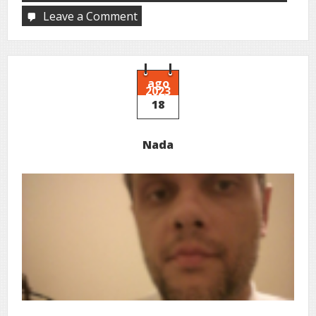
Leave a Comment
on
Alma
enferma
ago
2023
18
Nada