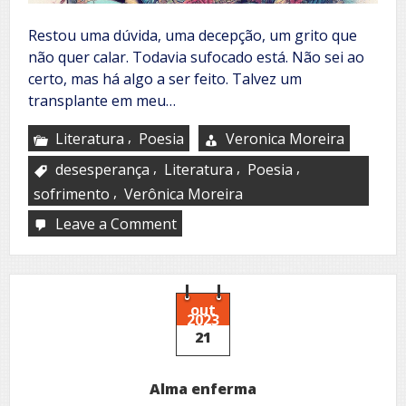
Restou uma dúvida, uma decepção, um grito que
não quer calar. Todavia sufocado está. Não sei ao
certo, mas há algo a ser feito. Talvez um
transplante em meu…
,
Literatura
Poesia
Veronica Moreira
,
,
,
desesperança
Literatura
Poesia
,
sofrimento
Verônica Moreira
Leave a Comment
on
Pobre
Coração
out
2023
21
Alma enferma