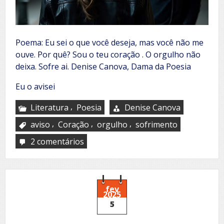
Poema: Eu sei o que você deseja, mas você não me
ouve. Por quê? Sou o teu coração . O orgulho não
deixa. Sofre ai. Denise Canova, Dama da Poesia
Eu o avisei
,
Literatura
Poesia
Denise Canova
,
,
,
aviso
Coração
orgulho
sofrimento
2 comentários
em
Eu
sei
o
que
você
fev
2025
deseja
5