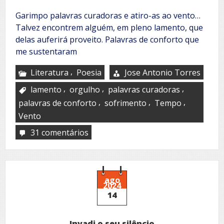
Garimpo palavras curadoras e atiro-as ao vento…
Talvez encontrem alguém, em pleno lamento, que
delas auferirá proveito. Palavras de conforto que
me sustentaram
,
Literatura
Poesia
Jose Antonio Torres
,
,
,
lamento
orgulho
palavras curadoras
,
,
,
palavras de conforto
sofrimento
Tempo
Vento
31 comentários
em
Palavras
ago
2024
14
Invadi o seu silêncio