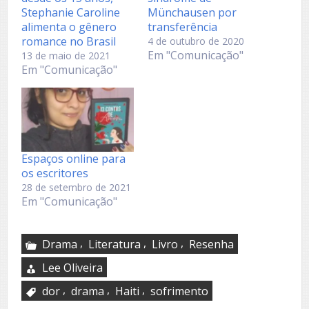
Stephanie Caroline
Münchausen por
alimenta o gênero
transferência
romance no Brasil
4 de outubro de 2020
Em "Comunicação"
13 de maio de 2021
Em "Comunicação"
Espaços online para
os escritores
28 de setembro de 2021
Em "Comunicação"
,
,
,
Drama
Literatura
Livro
Resenha
Lee Oliveira
,
,
,
dor
drama
Haiti
sofrimento