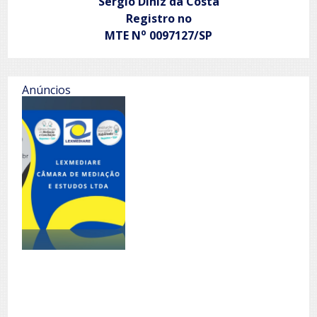
Sergio Diniz da Costa
Registro no
o
MTE N
0097127/SP
Anúncios