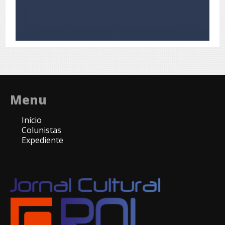
Menu
Início
Colunistas
Expediente