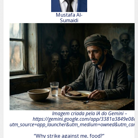
Mustafa Al-
Sumaidi
Imagem criada pela IA do Gemini –
https://gemini.google.com/app/3381a3849e08a
utm_source=app_launcher&utm_medium=owned&utm_camp
“Why strike against me, food?”