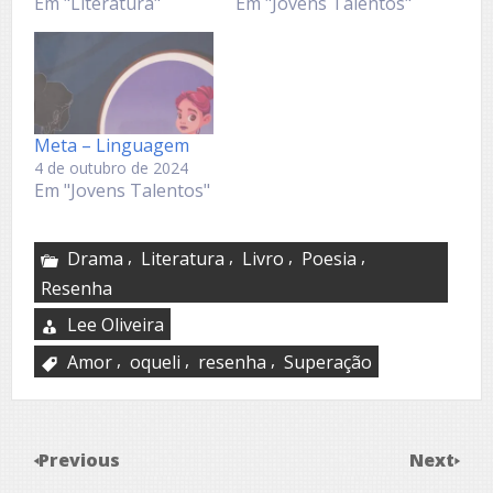
Em "Literatura"
Em "Jovens Talentos"
Meta – Linguagem
4 de outubro de 2024
Em "Jovens Talentos"
,
,
,
,
Drama
Literatura
Livro
Poesia
Resenha
Lee Oliveira
,
,
,
Amor
oqueli
resenha
Superação
Previous
Next