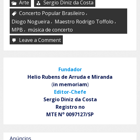
Arte
Sergio Diniz da Costa
,
Concerto Popular Brasileiro
,
,
Diogo Nogueira
Maestro Rodrigo Toffolo
,
MPB
música de concerto
Leave a Comment
on
Diogo
Nogueira
e
Orquestra
Fundador
Ouro
Preto
Helio Rubens de Arruda e Miranda
fazem
(
in memoriam
)
apresentação
Editor-Chefe
gratuita
em
Sergio Diniz da Costa
São
Registro no
Paulo
o
MTE N
0097127/SP
Anúncios