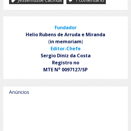
em
Nas
Entrevistas
ROLianas,
Jessemusse
Fundador
Cacinda!
Helio Rubens de Arruda e Miranda
(
in memoriam
)
Editor-Chefe
Sergio Diniz da Costa
Registro no
o
MTE N
0097127/SP
Anúncios