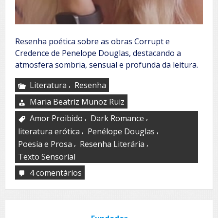
Resenha poética sobre as obras Corrupt e
Credence de Penelope Douglas, destacando a
atmosfera sombria, sensual e profunda da leitura.
,
Literatura
Resenha
Maria Beatriz Munoz Ruiz
,
,
Amor Proibido
Dark Romance
,
,
literatura erótica
Penélope Douglas
,
,
Poesia e Prosa
Resenha Literária
Texto Sensorial
4 comentários
em
Sexo,
amor
y
otras