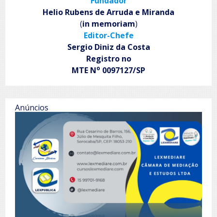
Fundador
sombras
Helio Rubens de Arruda e Miranda
(
in memoriam
)
Editor-Chefe
Sergio Diniz da Costa
Registro no
o
MTE N
0097127/SP
Anúncios