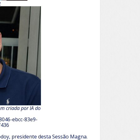
z
em criada por IA do
08046-ebcc-83e9-
f436
odoy, presidente desta Sessão Magna.