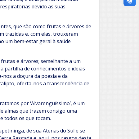
respiratórias devido as suas
ntes, que são como frutas e árvores de
m trazidas e, com elas, trouxeram
mo um bem-estar geral à saúde
frutas e árvores; semelhante a um
a partilha de conhecimentos e ideias
e-nos a doçura da poesia e da
lipto, oferta-nos a transcendência de
ratamos por ‘Alvarenguíssimo’, é um
de almas que trazem consigo uma
e todos os que tocam.
apetininga, de sua Atenas do Sul e se
Terra Rasgada e, aqui, nos rasgos desta