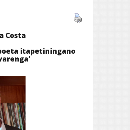
da Costa
poeta itapetiningano
lvarenga’