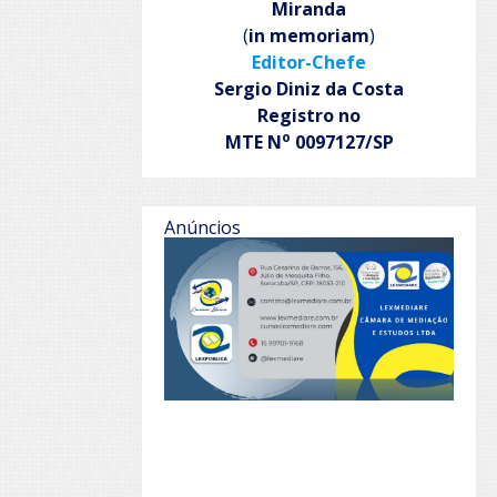
Miranda
(
in memoriam
)
Editor-Chefe
Sergio Diniz da Costa
Registro no
o
MTE N
0097127/SP
Anúncios