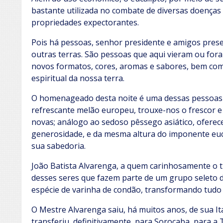
bastante utilizada no combate de diversas doenças 
propriedades expectorantes.
Pois há pessoas, senhor presidente e amigos prese
outras terras. São pessoas que aqui vieram ou fora
novos formatos, cores, aromas e sabores, bem co
espiritual da nossa terra.
O homenageado desta noite é uma dessas pessoas 
refrescante melão europeu, trouxe-nos o frescor e 
novas; análogo ao sedoso pêssego asiático, oferec
generosidade, e da mesma altura do imponente euca
sua sabedoria.
João Batista Alvarenga, a quem carinhosamente o t
desses seres que fazem parte de um grupo seleto 
espécie de varinha de condão, transformando tudo 
O Mestre Alvarenga saiu, há muitos anos, de sua It
transferiu, definitivamente, para Sorocaba, para a 