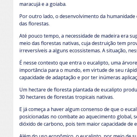
maracujá e a goiaba.
Por outro lado, o desenvolvimento da humanidade 
das florestas.
Até pouco tempo, a necessidade de madeira era su
meio das florestas nativas, cuja destruição tem pr
irreversíveis a alguns ecossistemas. A situação, nes
É nesse contexto que entra o eucalipto, uma árvore 
importância para o mundo, em virtude de seu rápid
capacidade de adaptação e por ter inúmeras aplicaç
Um hectare de floresta plantada de eucalipto pro
30 hectares de florestas tropicais nativas.
E já começa a haver algum consenso de que o euca
posicionadas no combate ao aquecimento global, se
dióxido de carbono, pois tem maior capacidade de e
Além do uso econômico, o eucalipto, por meio de su