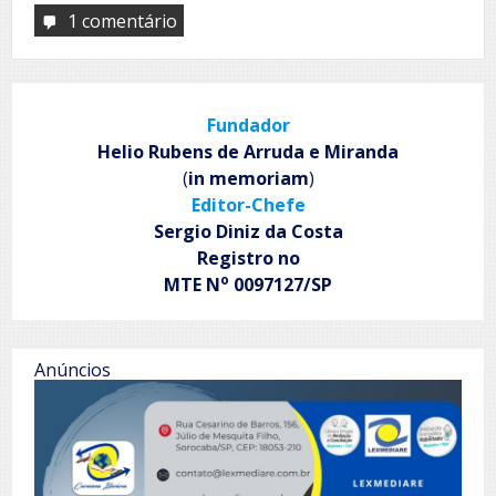
1 comentário
em
Jardim
Secreto
dos
Sonhos
Fundador
Helio Rubens de Arruda e Miranda
(
in memoriam
)
Editor-Chefe
Sergio Diniz da Costa
Registro no
o
MTE N
0097127/SP
Anúncios