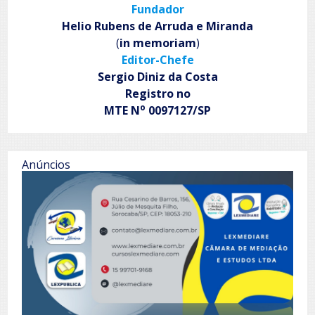
Fundador
tem
nova
Helio Rubens de Arruda e Miranda
exposição,
(
in memoriam
)
atividades
Editor-Chefe
para
crianças
Sergio Diniz da Costa
e
Registro no
visita
o
MTE N
0097127/SP
temática
sobre
mulheres
no
samba
Anúncios