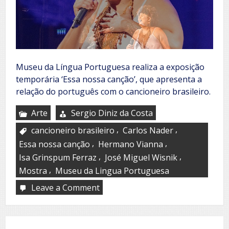
Museu da Língua Portuguesa realiza a exposição
temporária ‘Essa nossa canção’, que apresenta a
relação do português com o cancioneiro brasileiro.
Arte
Sergio Diniz da Costa
,
,
cancioneiro brasileiro
Carlos Nader
,
,
Essa nossa canção
Hermano Vianna
,
,
Isa Grinspum Ferraz
José Miguel Wisnik
,
Mostra
Museu da Lingua Portuguesa
Leave a Comment
on
Museu
da
Língua
Portuguesa