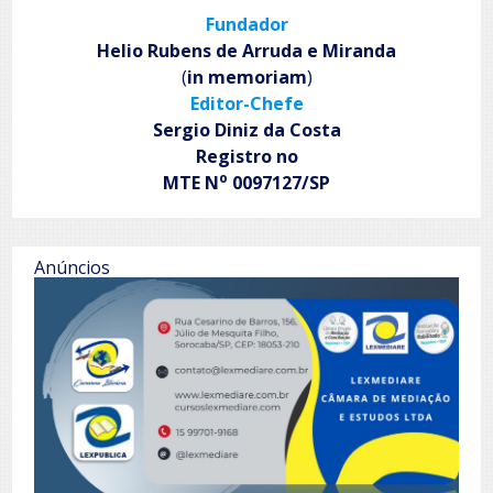
de
Fundador
Itu
promove
Helio Rubens de Arruda e Miranda
Ação
(
in memoriam
)
Educativa
Editor-Chefe
‘Cotidiano
do
Sergio Diniz da Costa
século
Registro no
XIX’
o
MTE N
0097127/SP
Anúncios