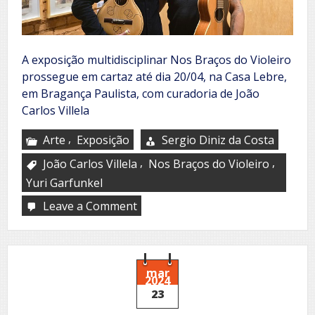
A exposição multidisciplinar Nos Braços do Violeiro
prossegue em cartaz até dia 20/04, na Casa Lebre,
em Bragança Paulista, com curadoria de João
Carlos Villela
,
Arte
Exposição
Sergio Diniz da Costa
,
,
João Carlos Villela
Nos Braços do Violeiro
Yuri Garfunkel
Leave a Comment
on
Exposição
Nos
Braços
do
Violeiro
mar
2024
23