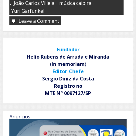
,
,
,
João Carlos Villela
música caipira
Yuri Garfunkel
Leave a Comment
on
Exposição
‘Nos
braços
do
Fundador
violeiro’.
Helio Rubens de Arruda e Miranda
(
in memoriam
)
Editor-Chefe
Sergio Diniz da Costa
Registro no
o
MTE N
0097127/SP
Anúncios