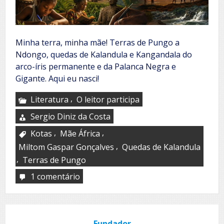
Minha terra, minha mãe! Terras de Pungo a
Ndongo, quedas de Kalandula e Kangandala do
arco-íris permanente e da Palanca Negra e
Gigante. Aqui eu nasci!
,
Literatura
O leitor participa
Sergio Diniz da Costa
,
,
Kotas
Mãe África
,
Miltom Gaspar Gonçalves
Quedas de Kalandula
,
Terras de Pungo
1 comentário
em
Eu
nasci
aqui
Fundador