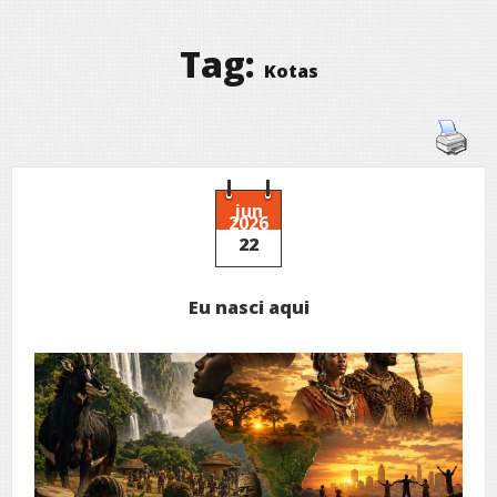
Tag:
Kotas
jun
2026
22
Eu nasci aqui