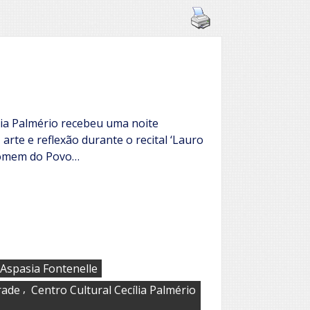
lia Palmério recebeu uma noite
 arte e reflexão durante o recital ‘Lauro
Homem do Povo…
Aspasia Fontenelle
,
rade
Centro Cultural Cecília Palmério