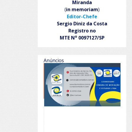
Miranda
(
in memoriam
)
Editor-Chefe
Sergio Diniz da Costa
Registro no
o
MTE N
0097127/SP
Anúncios