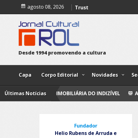
Skip
A confissão da prostituta 
agosto 08, 2026
to
content
Trust
Poesia
Esferas, petroglifos y ca
D
e
s
d
e
1
9
9
4
p
r
o
m
o
v
e
n
d
o
a
c
u
l
t
u
r
a
Capa
Corpo Editorial
Novidades
Se
LIAÇÃO IMOBILIÁRIA DO INDIZÍVEL
Últimas Notícias
A CONFISSÃO D
Fundador
Helio Rubens de Arruda e