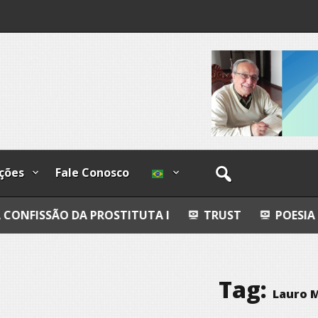
I
lzadas
ções
Fale Conosco
A PROSTITUTA I
TRUST
POESIA
ESFERAS,
Tag:
Lauro 