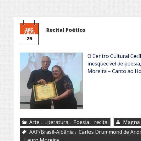
set
Recital Poético
2025
29
O Centro Cultural Cecí
inesquecível de poesia,
Moreira – Canto ao 
,
,
,
Arte
Literatura
Poesia
recital
Magna 
,
AAP/Brasil-Albânia
Carlos Drummond de And
,
Lauro Moreira