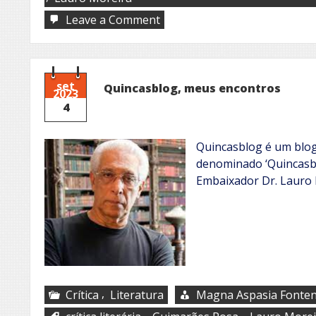
on
Leave a Comment
Recital
Poético
set
Quincasblog, meus encontros
2023
4
Quincasblog é um blog
denominado ‘Quincasbl
Embaixador Dr. Lauro M
,
Crítica
Literatura
Magna Aspasia Fonten
,
,