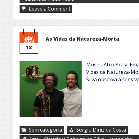
on
Leave a Comment
Roteiros
de
Arte
em
SP
abr
As Vidas da Natureza-Morta
2024
18
Museu Afro Brasil Ema
Vidas da Natureza-Mor
Silva observa a sensív
Sem categoria
Sergio Diniz da Costa
,
,
,