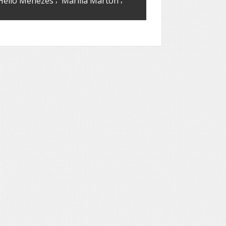
Hélio Menezes
Marília Marton