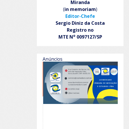
Miranda
(
in memoriam
)
Editor-Chefe
Sergio Diniz da Costa
Registro no
o
MTE N
0097127/SP
Anúncios