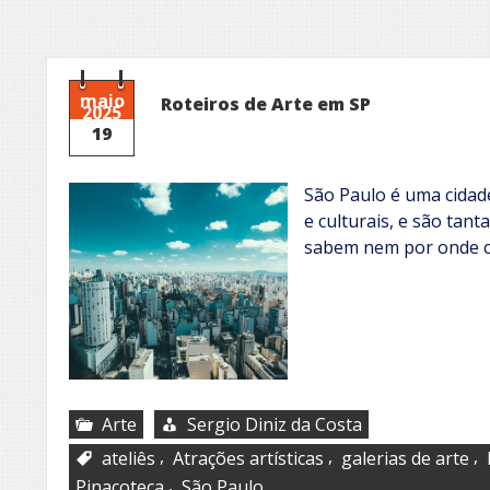
maio
Roteiros de Arte em SP
2025
19
São Paulo é uma cidade
e culturais, e são tan
sabem nem por onde 
Arte
Sergio Diniz da Costa
,
,
,
ateliês
Atrações artísticas
galerias de arte
,
Pinacoteca
São Paulo