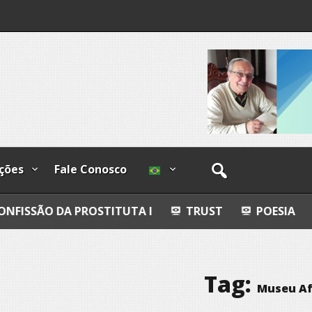
I
lzadas
ções
Fale Conosco
PROSTITUTA I
TRUST
POESIA
ESFERAS, P
Tag:
Museu Afr