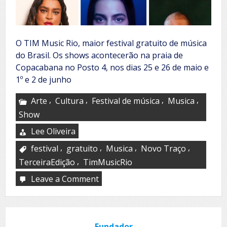
O TIM Music Rio, maior festival gratuito de música
do Brasil. Os shows acontecerão na praia de
Copacabana no Posto 4, nos dias 25 e 26 de maio e
1º e 2 de junho
,
,
,
,
Arte
Cultura
Festival de música
Musica
Show
Lee Oliveira
,
,
,
,
festival
gratuito
Musica
Novo Traço
,
TerceiraEdição
TimMusicRio
Leave a Comment
on
TIM
Music
Rio
Fundador