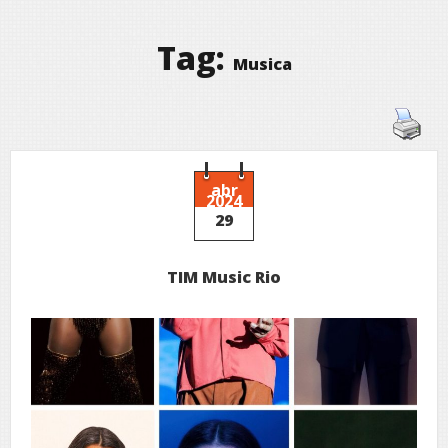
Tag:
Musica
abr
2024
29
TIM Music Rio