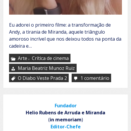
Eu adorei o primeiro filme: a transformação de
Andy, a tirania de Miranda, aquele triângulo
amoroso incrível que nos deixou todos na ponta da
cadeira e…
,
Arte
Crítica de cinema
Maria Beatriz Munoz Ruiz
O Diabo Veste Prada 2
1 comentário
em
El
diablo
viste
de
Fundador
Prada
2
Helio Rubens de Arruda e Miranda
(
in memoriam
)
Editor-Chefe