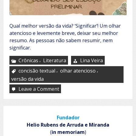
Qual melhor versão da vida? ‘Significar’! Um olhar
atencioso e levemente breve, deixar seu melhor
resumo. As pessoas não sabem resumir, nem
significar.
,
Crônicas
Literatura
Lina Veira
,
,
concisão textual
olhar atencioso
versão da vida
Leave a Comment
on
Caro,
estimado
discernimento
Fundador
Helio Rubens de Arruda e Miranda
(
in memoriam
)