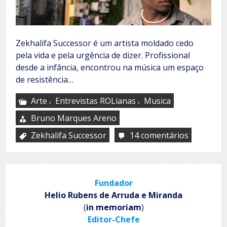
Zekhalifa Successor é um artista moldado cedo
pela vida e pela urgência de dizer. Profissional
desde a infância, encontrou na música um espaço
de resistência…
,
,
Arte
Entrevistas ROLianas
Musica
Bruno Marques Areno
Zekhalifa Successor
14 comentários
em
Zekhalifa
Successor
Fundador
Helio Rubens de Arruda e Miranda
(
in memoriam
)
Editor-Chefe