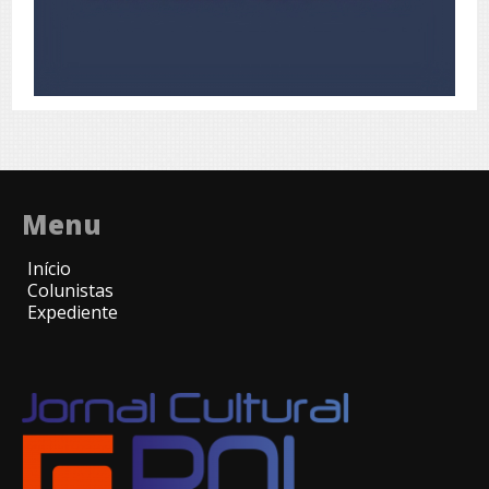
Menu
Início
Colunistas
Expediente