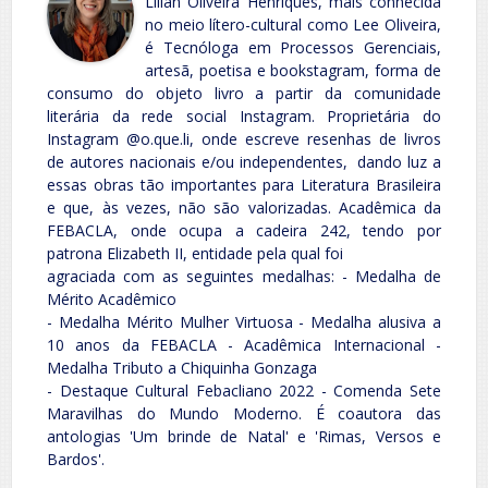
Lílian Oliveira Henriques, mais conhecida
no meio lítero-cultural como Lee Oliveira,
é Tecnóloga em Processos Gerenciais,
artesã, poetisa e bookstagram, forma de
consumo do objeto livro a partir da comunidade
literária da rede social Instagram. Proprietária do
Instagram @o.que.li, onde escreve resenhas de livros
de autores nacionais e/ou independentes, dando luz a
essas obras tão importantes para Literatura Brasileira
e que, às vezes, não são valorizadas. Acadêmica da
FEBACLA, onde ocupa a cadeira 242, tendo por
patrona Elizabeth II, entidade pela qual foi
agraciada com as seguintes medalhas: - Medalha de
Mérito Acadêmico
- Medalha Mérito Mulher Virtuosa - Medalha alusiva a
10 anos da FEBACLA - Acadêmica Internacional -
Medalha Tributo a Chiquinha Gonzaga
- Destaque Cultural Febacliano 2022 - Comenda Sete
Maravilhas do Mundo Moderno. É coautora das
antologias 'Um brinde de Natal' e 'Rimas, Versos e
Bardos'.