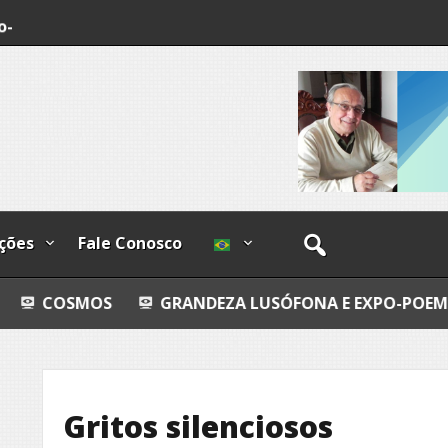
o-
os
ções
Fale Conosco
S
GRANDEZA LUSÓFONA E EXPO-POEMAS
FLY F
Gritos silenciosos