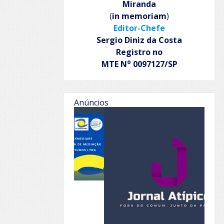
Miranda
(
in memoriam
)
Editor-Chefe
Sergio Diniz da Costa
Registro no
o
MTE N
0097127/SP
Anúncios