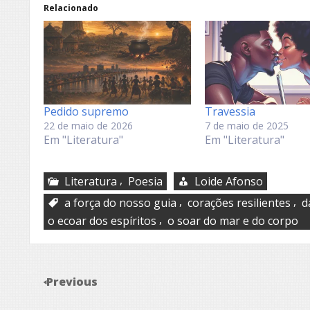
Relacionado
Pedido supremo
Travessia
22 de maio de 2026
7 de maio de 2025
Em "Literatura"
Em "Literatura"
,
Literatura
Poesia
Loide Afonso
,
,
a força do nosso guia
corações resilientes
d
,
o ecoar dos espíritos
o soar do mar e do corpo
Previous