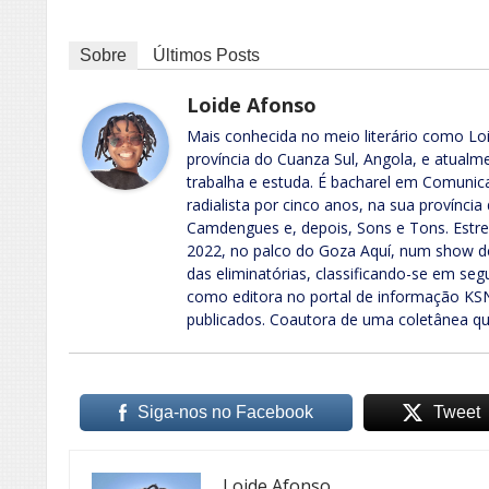
Sobre
Últimos Posts
Loide Afonso
Mais conhecida no meio literário como Loi
província do Cuanza Sul, Angola, e atual
trabalha e estuda. É bacharel em Comunica
radialista por cinco anos, na sua provínc
Camdengues e, depois, Sons e Tons. Est
2022, no palco do Goza Aquí, num show de
das eliminatórias, classificando-se em seg
como editora no portal de informação KSN.
publicados. Coautora de uma coletânea qu
Siga-nos no Facebook
Tweet
Loide Afonso