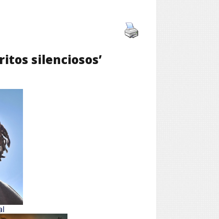
itos silenciosos’
al