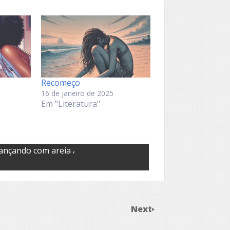
Recomeço
16 de janeiro de 2025
Em "Literatura"
,
ançando com areia
Next