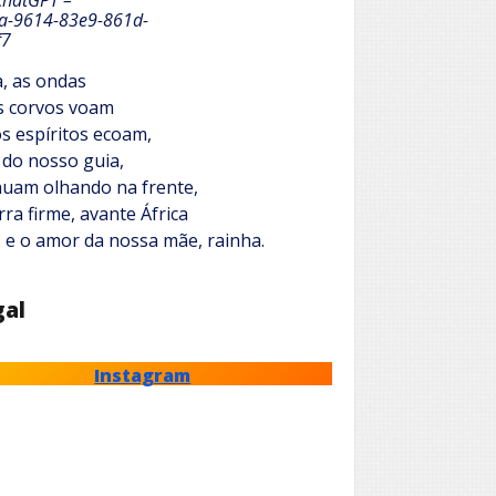
ChatGPT –
ba-9614-83e9-861d-
f7
, as ondas
s corvos voam
os espíritos ecoam,
 do nosso guia,
inuam olhando na frente,
ra firme, avante África
 e o amor da nossa mãe, rainha.
gal
Instagram