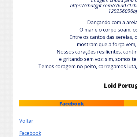
Imagem criada pelo 
https://chatgpt.com/c/6a071c
129256096b
Dançando com a areia
O mar e o corpo soam, o
Entre os cantos das sereias, 
mostram que a força vem,
Nossos corações resilientes, cont
e gritando sem voz: sim, somos ter
Temos coragem no peito, carregamos luta,
Loid Portu
Facebook
Voltar
Facebook