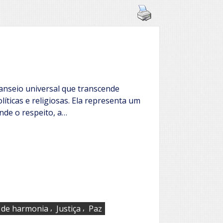
nseio universal que transcende
olíticas e religiosas. Ela representa um
nde o respeito, a…
,
,
 de harmonia
Justiça
Paz