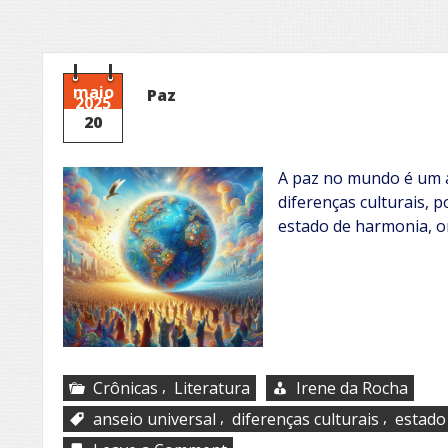
maio
Paz
2025
20
A paz no mundo é um a
diferenças culturais, p
estado de harmonia, o
,
Crônicas
Literatura
Irene da Rocha
,
,
anseio universal
diferenças culturais
estado