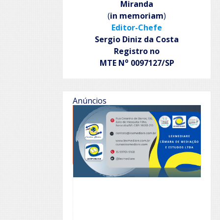
Miranda
(
in memoriam
)
Editor-Chefe
Sergio Diniz da Costa
Registro no
o
MTE N
0097127/SP
Anúncios