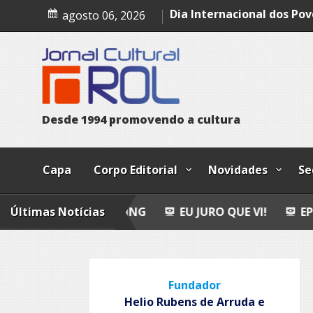
Skip
Leopoldo e o mendigo
agosto 06, 2026
to
Dia Internacional dos Pov
content
Indígenas
Bailando
D
e
s
d
e
1
9
9
4
p
r
o
m
o
v
e
n
d
o
a
c
u
l
t
u
r
a
Capa
Corpo Editorial
Novidades
Se
FLY FISHING
Últimas Notícias
EU JURO QUE VI!
EPITAFIO
LE
Fundador
Helio Rubens de Arruda e