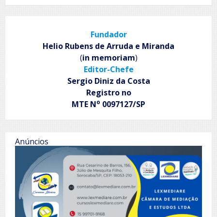
magical
house
Fundador
Helio Rubens de Arruda e Miranda
(
in memoriam
)
Editor-Chefe
Sergio Diniz da Costa
Registro no
o
MTE N
0097127/SP
Anúncios