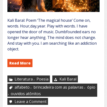
Kali Baral: Poem ‘The magical house’ Come on,
words. Hour,day,year. Play with words. I have
opened the door of music. Dumbfounded ears no
longer hear anything. The mind does not change.
And stay with you. I am searching like an addiction
object.
Read More
,
Literatura
Poesia
Kali Baral
,
,
alfabeto
brincadeira com as palavras
ópio
,
ouvidos atônitos
Leave a Comment
on
The