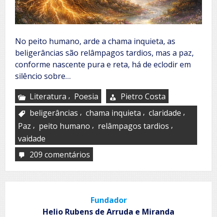
No peito humano, arde a chama inquieta, as
beligerâncias são relâmpagos tardios, mas a paz,
conforme nascente pura e reta, há de eclodir em
silêncio sobre…
,
Literatura
Poesia
Pietro Costa
,
,
,
beligerâncias
chama inquieta
claridade
,
,
,
Paz
peito humano
relâmpagos tardios
vaidade
209 comentários
em
A
seiva
verdadeira
Fundador
Helio Rubens de Arruda e Miranda