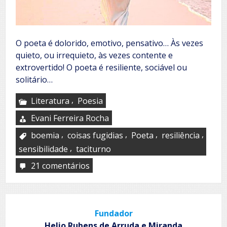
O poeta é dolorido, emotivo, pensativo… Às vezes
quieto, ou irrequieto, às vezes contente e
extrovertido! O poeta é resiliente, sociável ou
solitário…
,
Literatura
Poesia
Evani Ferreira Rocha
,
,
,
,
boemia
coisas fugidias
Poeta
resiliência
,
sensibilidade
taciturno
21 comentários
em
Coração
de
poeta
Fundador
Helio Rubens de Arruda e Miranda