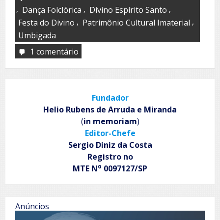
,
,
,
Dança Folclórica
Divino Espírito Santo
,
,
Festa do Divino
Patrimônio Cultural Imaterial
Umbigada
1 comentário
em
Você
conhece
o
Cacuriá?
Fundador
Helio Rubens de Arruda e Miranda
(
in memoriam
)
Editor-Chefe
Sergio Diniz da Costa
Registro no
o
MTE N
0097127/SP
Anúncios