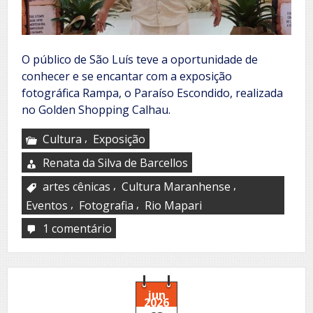
O público de São Luís teve a oportunidade de
conhecer e se encantar com a exposição
fotográfica Rampa, o Paraíso Escondido, realizada
no Golden Shopping Calhau.
,
Cultura
Exposição
Renata da Silva de Barcellos
,
,
artes cênicas
Cultura Maranhense
,
,
Eventos
Fotografia
Rio Mapari
1 comentário
em
Rampa,
o
Paraíso
Escondido
jun
2026