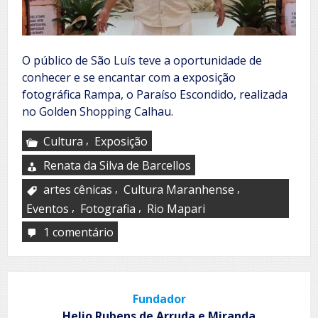
O público de São Luís teve a oportunidade de
conhecer e se encantar com a exposição
fotográfica Rampa, o Paraíso Escondido, realizada
no Golden Shopping Calhau.
,
Cultura
Exposição
Renata da Silva de Barcellos
,
,
artes cênicas
Cultura Maranhense
,
,
Eventos
Fotografia
Rio Mapari
1 comentário
em
Rampa,
o
Paraíso
Escondido
Fundador
Helio Rubens de Arruda e Miranda