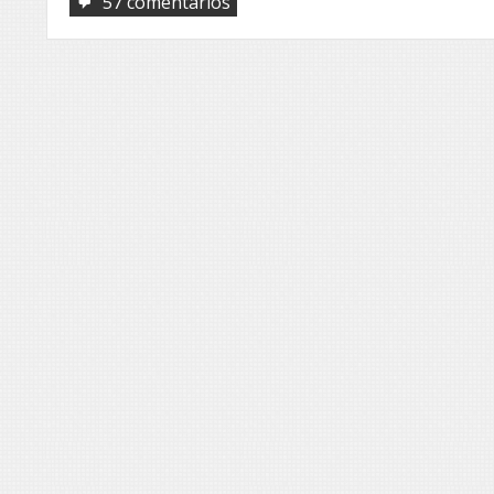
em
57 comentários
Da
Itália
ao
Jornal
ROL,
Elisa
Mascia!