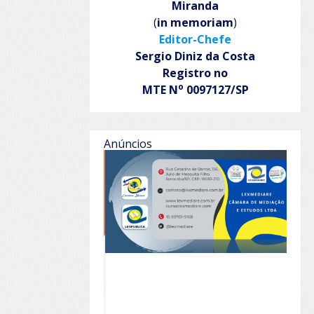
Miranda
(
in memoriam
)
Editor-Chefe
Sergio Diniz da Costa
Registro no
o
MTE N
0097127/SP
Anúncios