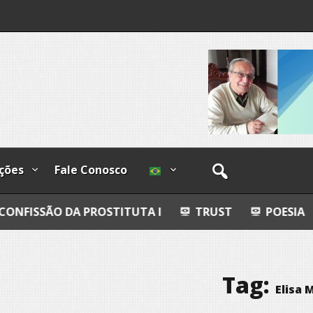
I
lzadas
ções
Fale Conosco
 PROSTITUTA I
TRUST
POESIA
ESFERAS, 
Tag:
Elisa 