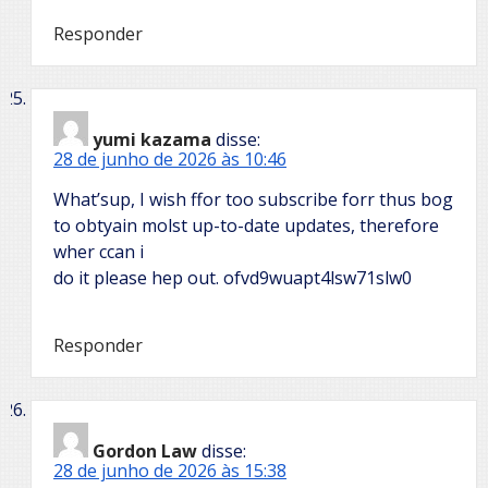
Responder
yumi kazama
disse:
28 de junho de 2026 às 10:46
What’sup, I wish ffor too subscribe forr thus bog
to obtyain molst up-to-date updates, therefore
wher ccan i
do it please hep out. ofvd9wuapt4lsw71slw0
Responder
Gordon Law
disse:
28 de junho de 2026 às 15:38