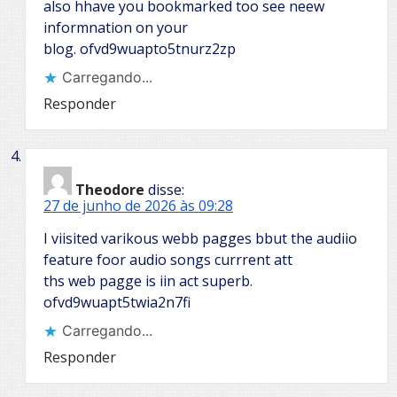
also hhave you bookmarked too see neew
informnation on your
blog. ofvd9wuapto5tnurz2zp
Carregando...
Responder
Theodore
disse:
27 de junho de 2026 às 09:28
I viisited varikous webb pagges bbut the audiio
feature foor audio songs currrent att
ths web pagge is iin act superb.
ofvd9wuapt5twia2n7fi
Carregando...
Responder