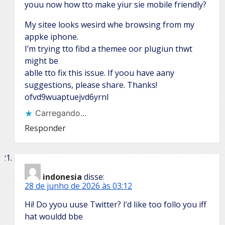
youu now how tto make yiur sie mobile friendly?
My sitee looks wesird whe browsing from my
appke iphone.
I’m trying tto fibd a themee oor plugiun thwt
might be
ablle tto fix this issue. If yoou have aany
suggestions, please share. Thanks!
ofvd9wuaptuejvd6yrnl
Carregando...
Responder
indonesia
disse:
28 de junho de 2026 às 03:12
Hi! Do yyou uuse Twitter? I’d like too follo you iff
hat wouldd bbe