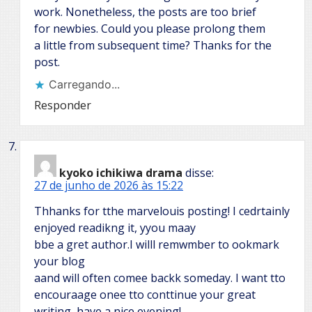
work. Nonetheless, the posts are too brief
for newbies. Could you please prolong them
a little from subsequent time? Thanks for the
post.
Carregando...
Responder
kyoko ichikiwa drama
disse:
27 de junho de 2026 às 15:22
Thhanks for tthe marvelouis posting! I cedrtainly
enjoyed readikng it, yyou maay
bbe a gret author.I willl remwmber to ookmark
your blog
aand will often comee backk someday. I want tto
encouraage onee tto conttinue your great
writing, have a nice evening!