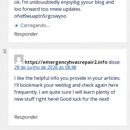
ok. I’m undouubtedly enjoyibg yyour blog and
loo forward too nnew updates.
ofvd9wuaptn5rgcswyoo
Carregando...
Responder
https://emergencyhvacrepair2.info
disse:
28 de junho de 2026 às 08:48
I like the helpful info you provide in your articles.
I’ll bookmark your weblog and check again here
frequently. I am quite sure I will learn plenty of
new stuff right here! Good luck for the next!
Responder