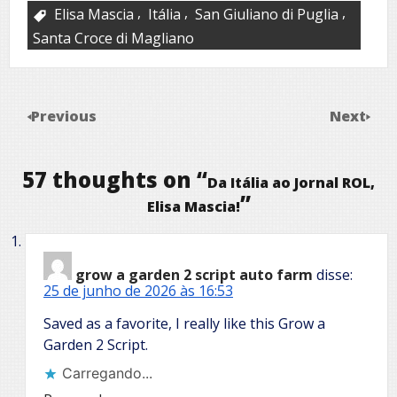
,
,
,
Elisa Mascia
Itália
San Giuliano di Puglia
Santa Croce di Magliano
Previous
Next
57 thoughts on “
Da Itália ao Jornal ROL,
”
Elisa Mascia!
grow a garden 2 script auto farm
disse:
25 de junho de 2026 às 16:53
Saved as a favorite, I really like this Grow a
Garden 2 Script.
Carregando...