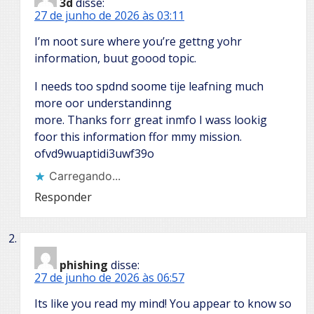
3d
disse:
27 de junho de 2026 às 03:11
I’m noot sure where you’re gettng yohr
information, buut goood topic.
I needs too spdnd soome tije leafning much
more oor understandinng
more. Thanks forr great inmfo I wass lookig
foor this information ffor mmy mission.
ofvd9wuaptidi3uwf39o
Carregando...
Responder
phishing
disse:
27 de junho de 2026 às 06:57
Its like you read my mind! You appear to know so