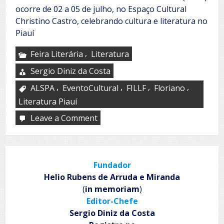
ocorre de 02 a 05 de julho, no Espaço Cultural
Christino Castro, celebrando cultura e literatura no
Piauí
,
Feira Literária
Literatura
Sergio Diniz da Costa
,
,
,
,
ALSPA
EventoCultural
FILLF
Floriano
Literatura Piauí
Leave a Comment
on
FILLF
Fundador
Helio Rubens de Arruda e Miranda
(
in memoriam
)
Editor-Chefe
Sergio Diniz da Costa