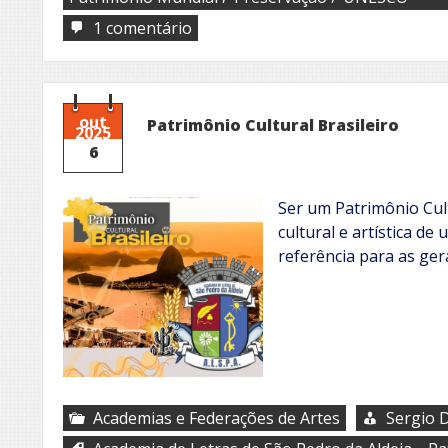
em
1 comentário
UNESCO
e
o
Patrimônio
Mundial
out
Patrimônio Cultural Brasileiro
2025
6
Ser um Patrimônio Cul
cultural e artística de
referência para as ger
Academias e Federações de Artes
Sergio D
,