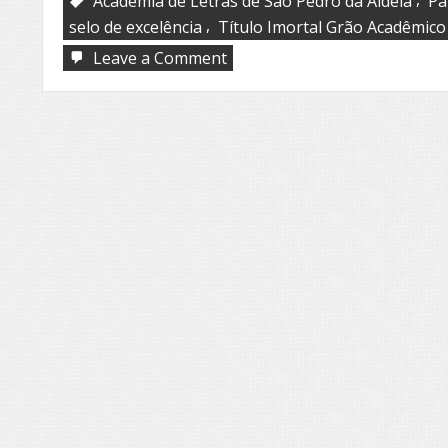
Academia de Letras de São Pedro da Aldeia
Pa
,
selo de excelência
Título Imortal Grão Acadêmico
on
Leave a Comment
Patrimônio
Cultural
Brasileiro