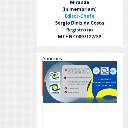
Miranda
(
in memoriam
)
Editor-Chefe
Sergio Diniz da Costa
Registro no
o
MTE N
0097127/SP
Anúncios