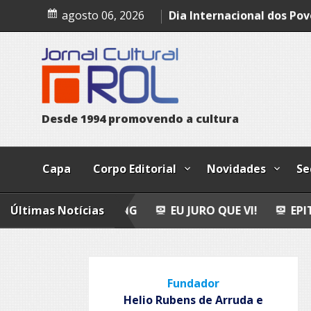
Skip
Leopoldo e o mendigo
agosto 06, 2026
to
Dia Internacional dos Pov
content
Indígenas
Bailando
D
e
s
d
e
1
9
9
4
p
r
o
m
o
v
e
n
d
o
a
c
u
l
t
u
r
a
Capa
Corpo Editorial
Novidades
Se
LY FISHING
Últimas Notícias
EU JURO QUE VI!
EPITAFIO
LEO
Fundador
Helio Rubens de Arruda e