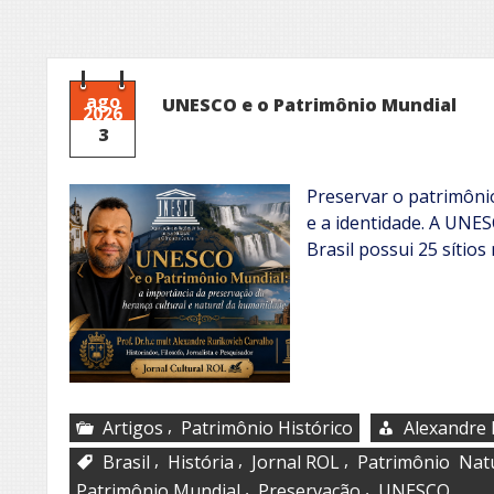
ago
UNESCO e o Patrimônio Mundial
2026
3
Preservar o patrimôni
e a identidade. A UNES
Brasil possui 25 sítios
,
Artigos
Patrimônio Histórico
Alexandre 
,
,
,
Brasil
História
Jornal ROL
Patrimônio Nat
,
,
Patrimônio Mundial
Preservação
UNESCO